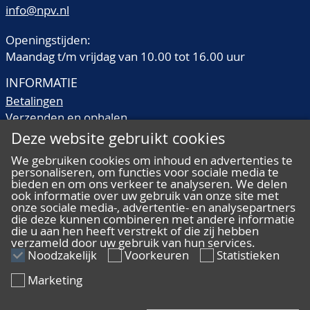
info@npv.nl
Openingstijden:
Maandag t/m vrijdag van 10.00 tot 16.00 uur
INFORMATIE
Betalingen
Verzenden en ophalen
Veilingtermen
Deze website gebruikt cookies
Literatuur
We gebruiken cookies om inhoud en advertenties te
Kwaliteitsomschrijvingen
personaliseren, om functies voor sociale media te
bieden en om ons verkeer te analyseren. We delen
Veelgestelde vragen
ook informatie over uw gebruik van onze site met
onze sociale media-, advertentie- en analysepartners
die deze kunnen combineren met andere informatie
die u aan hen heeft verstrekt of die zij hebben
verzameld door uw gebruik van hun services.
ALGEMEEN
Noodzakelijk
Voorkeuren
Statistieken
Ons team
Marketing
Algemene voorwaarden
Privacy