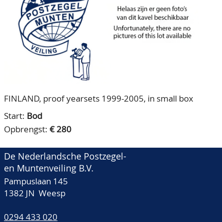
CONTACT
Ons Team
ACCOUNT
80 jarig bestaan
FINLAND, proof yearsets 1999-2005, in small box
Start:
Bod
Opbrengst:
€ 280
De Nederlandsche Postzegel-
en Muntenveiling B.V.
Pampuslaan 145
1382 JN Weesp
0294 433 020