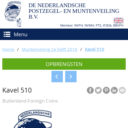
DE NEDERLANDSCHE
POSTZEGEL- EN MUNTENVEILING
B.V.
Member: NVPH, NVMH, PTS, IFSDA, BBVPH
Menu
HOME
Home
/
Muntenveiling 2e helft 2016
/
Kavel 510
(VER)KOPEN
OPBRENGSTEN
BIEDEN
Hoe verkopen?
TAXATIES
Hoe kopen?
Kavel 510
CATALOGI/OPBRENGSTEN
Voorwaarden
Buitenland-Foreign Coins
KEURINGSDIENST
AGENDA
OVER ONS