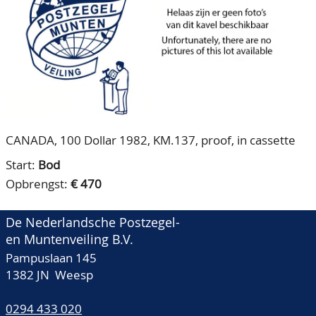
CONTACT
Ons Team
ACCOUNT
80 jarig bestaan
CANADA, 100 Dollar 1982, KM.137, proof, in cassette
Start:
Bod
Opbrengst:
€ 470
De Nederlandsche Postzegel-
en Muntenveiling B.V.
Pampuslaan 145
1382 JN Weesp
0294 433 020