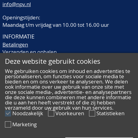
info@npv.nl
Openingstijden:
Maandag t/m vrijdag van 10.00 tot 16.00 uur
INFORMATIE
Betalingen
Verzenden en ophalen
Veilingtermen
Deze website gebruikt cookies
Literatuur
We gebruiken cookies om inhoud en advertenties te
Kwaliteitsomschrijvingen
personaliseren, om functies voor sociale media te
Veelgestelde vragen
bieden en om ons verkeer te analyseren. We delen
ook informatie over uw gebruik van onze site met
onze sociale media-, advertentie- en analysepartners
die deze kunnen combineren met andere informatie
die u aan hen heeft verstrekt of die zij hebben
verzameld door uw gebruik van hun services.
ALGEMEEN
Noodzakelijk
Voorkeuren
Statistieken
Ons team
Marketing
Algemene voorwaarden
Privacy