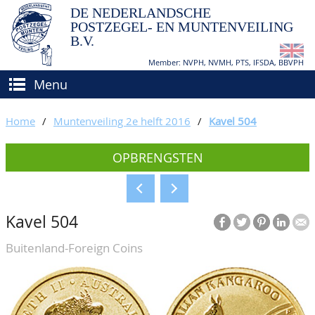
DE NEDERLANDSCHE
POSTZEGEL- EN MUNTENVEILING
B.V.
Member: NVPH, NVMH, PTS, IFSDA, BBVPH
Menu
HOME
Home
/
Muntenveiling 2e helft 2016
/
Kavel 504
(VER)KOPEN
OPBRENGSTEN
BIEDEN
Hoe verkopen?
TAXATIES
Hoe kopen?
Kavel 504
CATALOGI/OPBRENGSTEN
Voorwaarden
Buitenland-Foreign Coins
KEURINGSDIENST
AGENDA
OVER ONS