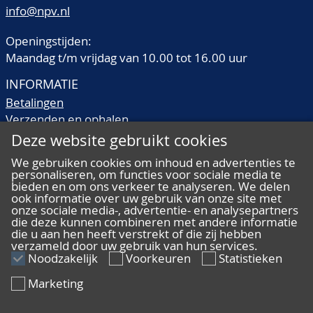
info@npv.nl
Openingstijden:
Maandag t/m vrijdag van 10.00 tot 16.00 uur
INFORMATIE
Betalingen
Verzenden en ophalen
Veilingtermen
Deze website gebruikt cookies
Literatuur
We gebruiken cookies om inhoud en advertenties te
Kwaliteitsomschrijvingen
personaliseren, om functies voor sociale media te
Veelgestelde vragen
bieden en om ons verkeer te analyseren. We delen
ook informatie over uw gebruik van onze site met
onze sociale media-, advertentie- en analysepartners
die deze kunnen combineren met andere informatie
die u aan hen heeft verstrekt of die zij hebben
verzameld door uw gebruik van hun services.
ALGEMEEN
Noodzakelijk
Voorkeuren
Statistieken
Ons team
Marketing
Algemene voorwaarden
Privacy