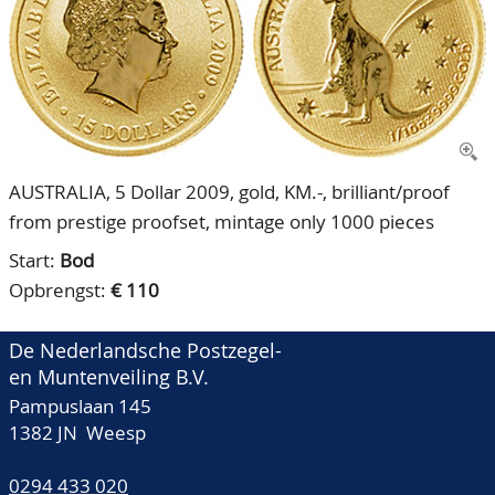
CONTACT
Ons Team
ACCOUNT
80 jarig bestaan
AUSTRALIA, 5 Dollar 2009, gold, KM.-, brilliant/proof
from prestige proofset, mintage only 1000 pieces
Start:
Bod
Opbrengst:
€ 110
De Nederlandsche Postzegel-
en Muntenveiling B.V.
Pampuslaan 145
1382 JN Weesp
0294 433 020