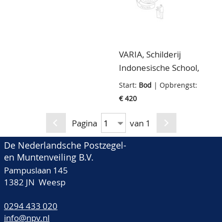
cassette
table
VARIA, Schilderij
Indonesische School,
portret van De
Start:
Bod
| Opbrengst:
Gouverneur Generaal
€ 420
van Nederlandsch Indië
met erelint van orde,
Pagina
van 1
olieverf op doek,
De Nederlandsche Postzegel-
90x72cm
en Muntenveiling B.V.
Pampuslaan 145
1382 JN Weesp
0294 433 020
info@npv.nl