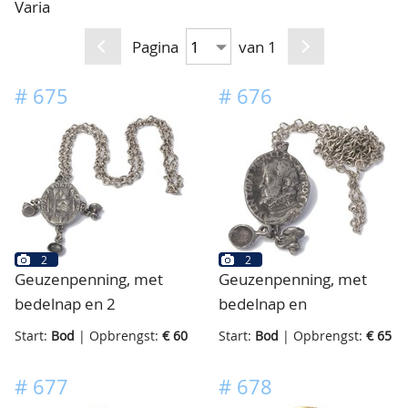
Varia
CONTACT
Ons Team
Pagina
van 1
ACCOUNT
80 jarig bestaan
#
675
#
676
2
2
Geuzenpenning, met
Geuzenpenning, met
bedelnap en 2
bedelnap en
kalabasflesjes, aan
kalabasflesje, aan
Start:
Bod
| Opbrengst:
€ 60
Start:
Bod
| Opbrengst:
€ 65
ketting
ketting
#
677
#
678