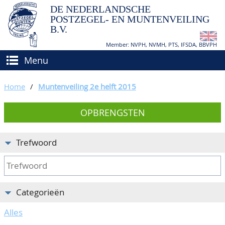
DE NEDERLANDSCHE
POSTZEGEL- EN MUNTENVEILING
B.V.
Member: NVPH, NVMH, PTS, IFSDA, BBVPH
Menu
HOME
Home
/
Muntenveiling 2e helft 2015
(VER)KOPEN
OPBRENGSTEN
BIEDEN
Hoe verkopen?
TAXATIES
Hoe kopen?
Trefwoord
CATALOGI/OPBRENGSTEN
Voorwaarden
KEURINGSDIENST
Categorieën
AGENDA
Alles
OVER ONS