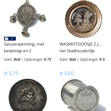
2
Geuzenpenning, met
WASMISTDOOSJE Z.J.,
bedelnap en 2
het Stadhouderlijk
kalabasflesjes
echtpaar, bostbeelden
Start:
Bod
| Opbrengst:
€ 75
Start:
Bod
| Opbrengst:
€ 0
van Willem V en
Wilhelmina, dit soort
#
679
#
680
doosjes waren van een
waslaag voorzien aan de
binnenzijde van het glas,
door opwrijven smolt de
was en werd de
voorstelling zichtbaar,