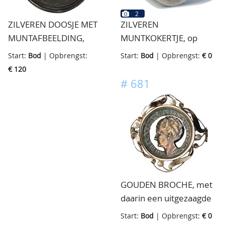
zeer zeldzaam
2
ZILVEREN DOOSJE MET
ZILVEREN
MUNTAFBEELDING,
MUNTKOKERTJE, op
munt naar een Piaster
boven en onderzijde 5
Start:
Bod
| Opbrengst:
Start:
Bod
| Opbrengst:
€ 0
van Paus Clemens X,
cent Willem I, zijkant
€ 120
1670-1676, bovenzijde
geribd, prachtig
#
681
borstbeeld naar rechts,
onderzijde De Heilige
deur geflankeerd door
Petrus en Paulus, zijkant
versierd in randen,
verzilverd, gestanst,
50mm, prachtig
GOUDEN BROCHE, met
daarin een uitgezaagde
25 cent 1941, zeer leuk
Start:
Bod
| Opbrengst:
€ 0