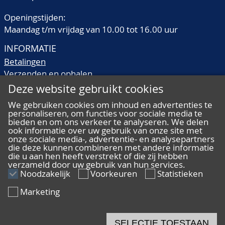
Openingstijden:
Maandag t/m vrijdag van 10.00 tot 16.00 uur
INFORMATIE
Betalingen
Verzenden en ophalen
Veilingtermen
Deze website gebruikt cookies
Literatuur
We gebruiken cookies om inhoud en advertenties te
Kwaliteitsomschrijvingen
personaliseren, om functies voor sociale media te
Veelgestelde vragen
bieden en om ons verkeer te analyseren. We delen
ook informatie over uw gebruik van onze site met
onze sociale media-, advertentie- en analysepartners
die deze kunnen combineren met andere informatie
die u aan hen heeft verstrekt of die zij hebben
verzameld door uw gebruik van hun services.
ALGEMEEN
Noodzakelijk
Voorkeuren
Statistieken
Ons team
Marketing
Algemene voorwaarden
Privacy
Disclaimer
SELECTIE TOESTAAN