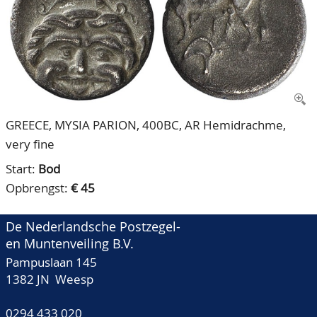
CONTACT
Ons Team
ACCOUNT
80 jarig bestaan
GREECE, MYSIA PARION, 400BC, AR Hemidrachme,
very fine
Start:
Bod
Opbrengst:
€ 45
De Nederlandsche Postzegel-
en Muntenveiling B.V.
Pampuslaan 145
1382 JN Weesp
0294 433 020