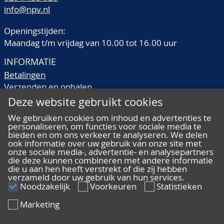
info@npv.nl
Openingstijden:
Maandag t/m vrijdag van 10.00 tot 16.00 uur
INFORMATIE
Betalingen
Verzenden en ophalen
Veilingtermen
Deze website gebruikt cookies
Literatuur
We gebruiken cookies om inhoud en advertenties te
Kwaliteitsomschrijvingen
personaliseren, om functies voor sociale media te
Veelgestelde vragen
bieden en om ons verkeer te analyseren. We delen
ook informatie over uw gebruik van onze site met
onze sociale media-, advertentie- en analysepartners
die deze kunnen combineren met andere informatie
die u aan hen heeft verstrekt of die zij hebben
verzameld door uw gebruik van hun services.
ALGEMEEN
Noodzakelijk
Voorkeuren
Statistieken
Ons team
Marketing
Algemene voorwaarden
Privacy