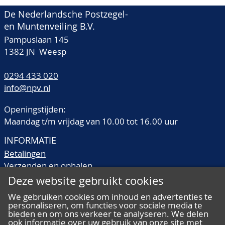
De Nederlandsche Postzegel-
en Muntenveiling B.V.
Pampuslaan 145
1382 JN Weesp
0294 433 020
info@npv.nl
Openingstijden:
Maandag t/m vrijdag van 10.00 tot 16.00 uur
INFORMATIE
Betalingen
Verzenden en ophalen
Veilingtermen
Deze website gebruikt cookies
Literatuur
We gebruiken cookies om inhoud en advertenties te
Kwaliteitsomschrijvingen
personaliseren, om functies voor sociale media te
bieden en om ons verkeer te analyseren. We delen
Veelgestelde vragen
ook informatie over uw gebruik van onze site met