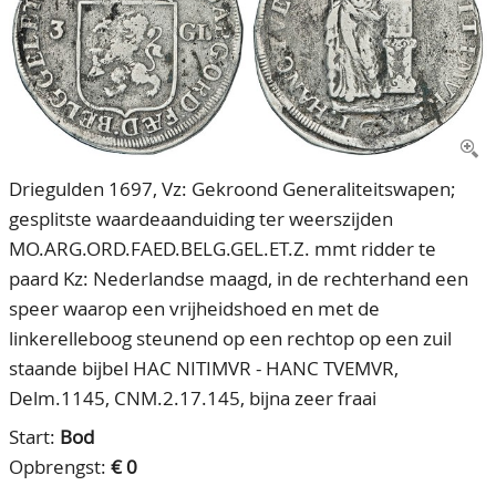
CONTACT
Ons Team
ACCOUNT
80 jarig bestaan
Driegulden 1697, Vz: Gekroond Generaliteitswapen;
gesplitste waardeaanduiding ter weerszijden
MO.ARG.ORD.FAED.BELG.GEL.ET.Z. mmt ridder te
paard Kz: Nederlandse maagd, in de rechterhand een
speer waarop een vrijheidshoed en met de
linkerelleboog steunend op een rechtop op een zuil
staande bijbel HAC NITIMVR - HANC TVEMVR,
Delm.1145, CNM.2.17.145, bijna zeer fraai
Start:
Bod
Opbrengst:
€ 0