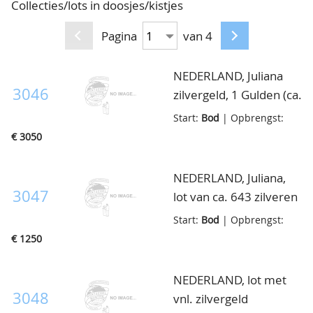
Collecties/lots in doosjes/kistjes
CONTACT
Ons Team
Pagina
van 4
ACCOUNT
80 jarig bestaan
NEDERLAND, Juliana
3046
zilvergeld, 1 Gulden (ca.
1505ex.), (2½ Gulden
Start:
Bod
| Opbrengst:
ca.514 ex.), bruto ca.14
€ 3050
kilo, in doosje
NEDERLAND, Juliana,
3047
lot van ca. 643 zilveren
Guldens en 169
Start:
Bod
| Opbrengst:
Rijksdaalders, in doosje
€ 1250
NEDERLAND, lot met
3048
vnl. zilvergeld