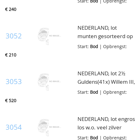
Start:
Bod
| Opbrengst:
betere ex., in cassette
€ 240
NEDERLAND, lot
3052
munten gesorteerd op
kaartjes met diverse
Start:
Bod
| Opbrengst:
betere ex., w.o. ½ cent,
€ 210
1 cent en 2½ cent
1898, 2½ cent 1883
NEDERLAND, lot 2½
etc., ook iets Overzee,
3053
Guldens(41x) Willem III,
totaal 83 munten, in
vnl. ca. zeer fraai, in
Start:
Bod
| Opbrengst:
doosje
doosje
€ 520
NEDERLAND, lot engros
3054
los w.o. veel zilver
vanaf Willem III en
Start:
Bod
| Opbrengst: