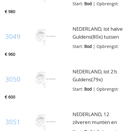
Wilhelmina 10ct t/m 2½
Start:
Bod
| Opbrengst:
Gulden in de
€ 980
kwaliteiten fraai t/m
ruim prachtig, groot
NEDERLAND, lot halve
aantal, leuk
3049
Guldens(80x) tussen
onuitgezocht lot, in
1847 en 1919, in
Start:
Bod
| Opbrengst:
doos
verschillende
€ 960
kwaliteiten w.o.
1910(11x), in doosje
NEDERLAND, lot 2½
3050
Guldens(79x)
Wilhelmina, vnl. ca.
Start:
Bod
| Opbrengst:
prachtig, waarbij
€ 600
1940(8x), in doosje
NEDERLAND, 12
3051
zilveren munten en
koperen muntje, alle