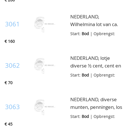
NEDERLAND,
3061
Wilhelmina lot van ca.
109 halve guldens, in
Start:
Bod
| Opbrengst:
klein doosje
€ 160
NEDERLAND, lotje
3062
diverse ½ cent, cent en
10 cent etc., in totaal
Start:
Bod
| Opbrengst:
125 ex, in doosje
€ 70
NEDERLAND, diverse
3063
munten, penningen, los
en enkele cassettes, in
Start:
Bod
| Opbrengst:
klein doosje
€ 45