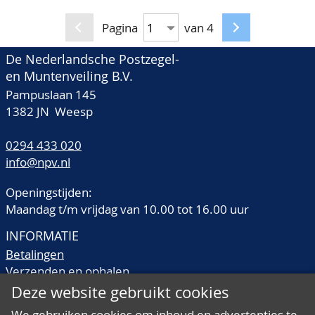
Pagina
van 4
De Nederlandsche Postzegel-
en Muntenveiling B.V.
Pampuslaan 145
1382 JN Weesp
0294 433 020
info@npv.nl
Openingstijden:
Maandag t/m vrijdag van 10.00 tot 16.00 uur
INFORMATIE
Betalingen
Verzenden en ophalen
Veilingtermen
Deze website gebruikt cookies
Literatuur
We gebruiken cookies om inhoud en advertenties te