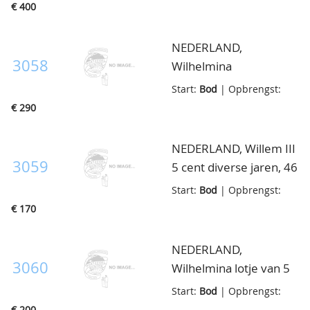
roodfluwelen cassette,
€ 400
diverse promotiesets
waarbij Campen I,
NEDERLAND,
tevens dukaten en
3058
Wilhelmina
penningen, in doosje
rijksdaalders(52x), in
Start:
Bod
| Opbrengst:
kistje
€ 290
NEDERLAND, Willem III
3059
5 cent diverse jaren, 46
stuks, in klein doosje
Start:
Bod
| Opbrengst:
€ 170
NEDERLAND,
3060
Wilhelmina lotje van 5
cent 1907-1909, ca.30
Start:
Bod
| Opbrengst:
stuks, in klein doosje
€ 200