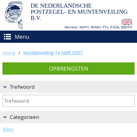
DE NEDERLANDSCHE
POSTZEGEL- EN MUNTENVEILING
B.V.
Member: NVPH, NVMH, PTS, IFSDA, BBVPH
Menu
HOME
Home
/
Muntenveiling 1e helft 2007
(VER)KOPEN
OPBRENGSTEN
BIEDEN
Hoe verkopen?
TAXATIES
Hoe kopen?
Trefwoord
CATALOGI/OPBRENGSTEN
Voorwaarden
KEURINGSDIENST
Categorieën
AGENDA
Alles
OVER ONS