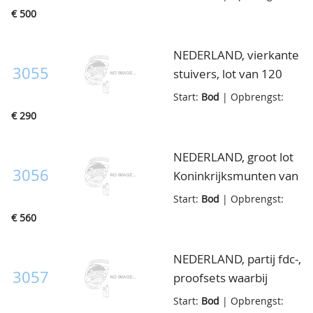
divers in cassettes, in
€ 500
doosje
NEDERLAND, vierkante
3055
stuivers, lot van 120
stuks, in klein doosje
Start:
Bod
| Opbrengst:
€ 290
NEDERLAND, groot lot
3056
Koninkrijksmunten van
½ cent t/m 2½ Gulden,
Start:
Bod
| Opbrengst:
enorme hoeveelheid,
€ 560
in doosje
NEDERLAND, partij fdc-,
3057
proofsets waarbij
1996/2001 in
Start:
Bod
| Opbrengst: