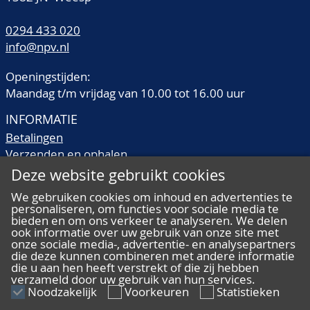
0294 433 020
info@npv.nl
Openingstijden:
Maandag t/m vrijdag van 10.00 tot 16.00 uur
INFORMATIE
Betalingen
Verzenden en ophalen
Veilingtermen
Deze website gebruikt cookies
Literatuur
We gebruiken cookies om inhoud en advertenties te
Kwaliteitsomschrijvingen
personaliseren, om functies voor sociale media te
Veelgestelde vragen
bieden en om ons verkeer te analyseren. We delen
ook informatie over uw gebruik van onze site met
onze sociale media-, advertentie- en analysepartners
die deze kunnen combineren met andere informatie
die u aan hen heeft verstrekt of die zij hebben
verzameld door uw gebruik van hun services.
ALGEMEEN
Noodzakelijk
Voorkeuren
Statistieken
Ons team