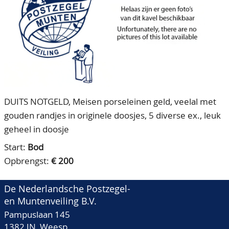
CONTACT
Ons Team
ACCOUNT
80 jarig bestaan
DUITS NOTGELD, Meisen porseleinen geld, veelal met
gouden randjes in originele doosjes, 5 diverse ex., leuk
geheel in doosje
Start:
Bod
Opbrengst:
€ 200
De Nederlandsche Postzegel-
en Muntenveiling B.V.
Pampuslaan 145
1382 JN Weesp