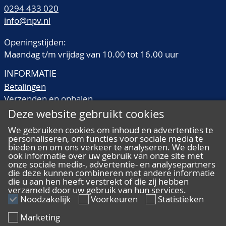
0294 433 020
info@npv.nl
Openingstijden:
Maandag t/m vrijdag van 10.00 tot 16.00 uur
INFORMATIE
Betalingen
Verzenden en ophalen
Veilingtermen
Deze website gebruikt cookies
Literatuur
We gebruiken cookies om inhoud en advertenties te
Kwaliteitsomschrijvingen
personaliseren, om functies voor sociale media te
Veelgestelde vragen
bieden en om ons verkeer te analyseren. We delen
ook informatie over uw gebruik van onze site met
onze sociale media-, advertentie- en analysepartners
die deze kunnen combineren met andere informatie
die u aan hen heeft verstrekt of die zij hebben
verzameld door uw gebruik van hun services.
ALGEMEEN
Noodzakelijk
Voorkeuren
Statistieken
Ons team
Marketing
Algemene voorwaarden