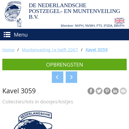
DE NEDERLANDSCHE
POSTZEGEL- EN MUNTENVEILING
B.V.
Member: NVPH, NVMH, PTS, IFSDA, BBVPH
Menu
HOME
Home
/
Muntenveiling 1e helft 2007
/
Kavel 3059
(VER)KOPEN
OPBRENGSTEN
BIEDEN
Hoe verkopen?
TAXATIES
Hoe kopen?
Kavel 3059
CATALOGI/OPBRENGSTEN
Voorwaarden
Collecties/lots in doosjes/kistjes
KEURINGSDIENST
AGENDA
OVER ONS