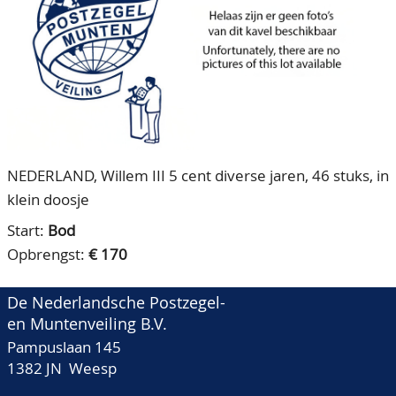
CONTACT
Ons Team
ACCOUNT
80 jarig bestaan
NEDERLAND, Willem III 5 cent diverse jaren, 46 stuks, in
klein doosje
Start:
Bod
Opbrengst:
€ 170
De Nederlandsche Postzegel-
en Muntenveiling B.V.
Pampuslaan 145
1382 JN Weesp