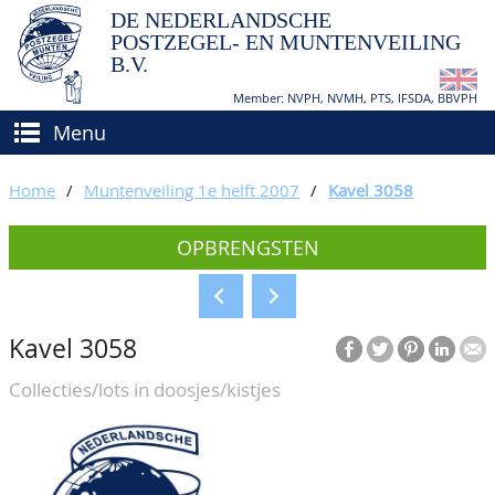
DE NEDERLANDSCHE
POSTZEGEL- EN MUNTENVEILING
B.V.
Member: NVPH, NVMH, PTS, IFSDA, BBVPH
Menu
HOME
Home
/
Muntenveiling 1e helft 2007
/
Kavel 3058
(VER)KOPEN
OPBRENGSTEN
BIEDEN
Hoe verkopen?
TAXATIES
Hoe kopen?
Kavel 3058
CATALOGI/OPBRENGSTEN
Voorwaarden
Collecties/lots in doosjes/kistjes
KEURINGSDIENST
AGENDA
OVER ONS