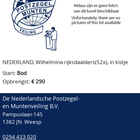
CONTACT
Ons Team
ACCOUNT
80 jarig bestaan
NEDERLAND, Wilhelmina rijksdaalders(52x), in kistje
Start:
Bod
Opbrengst:
€ 290
De Nederlandsche Postzegel-
en Muntenveiling B.V.
Pampuslaan 145
1382 JN Weesp
0294 433 020