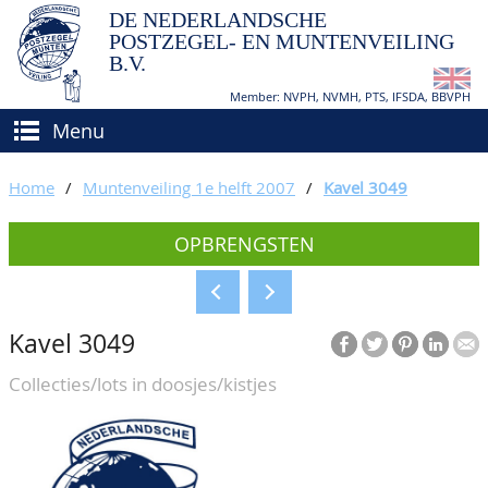
DE NEDERLANDSCHE
POSTZEGEL- EN MUNTENVEILING
B.V.
Member: NVPH, NVMH, PTS, IFSDA, BBVPH
Menu
HOME
Home
/
Muntenveiling 1e helft 2007
/
Kavel 3049
(VER)KOPEN
OPBRENGSTEN
BIEDEN
Hoe verkopen?
TAXATIES
Hoe kopen?
Kavel 3049
CATALOGI/OPBRENGSTEN
Voorwaarden
Collecties/lots in doosjes/kistjes
KEURINGSDIENST
AGENDA
OVER ONS