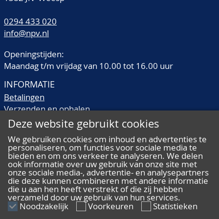
0294 433 020
info@npv.nl
Openingstijden:
Maandag t/m vrijdag van 10.00 tot 16.00 uur
INFORMATIE
Betalingen
Verzenden en ophalen
Veilingtermen
Deze website gebruikt cookies
Literatuur
We gebruiken cookies om inhoud en advertenties te
Kwaliteitsomschrijvingen
personaliseren, om functies voor sociale media te
Veelgestelde vragen
bieden en om ons verkeer te analyseren. We delen
ook informatie over uw gebruik van onze site met
onze sociale media-, advertentie- en analysepartners
die deze kunnen combineren met andere informatie
die u aan hen heeft verstrekt of die zij hebben
verzameld door uw gebruik van hun services.
ALGEMEEN
Noodzakelijk
Voorkeuren
Statistieken
Ons team