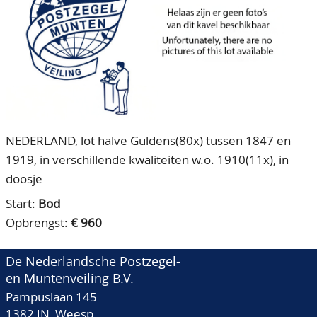
CONTACT
Ons Team
ACCOUNT
80 jarig bestaan
NEDERLAND, lot halve Guldens(80x) tussen 1847 en
1919, in verschillende kwaliteiten w.o. 1910(11x), in
doosje
Start:
Bod
Opbrengst:
€ 960
De Nederlandsche Postzegel-
en Muntenveiling B.V.
Pampuslaan 145
1382 JN Weesp