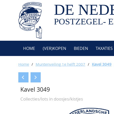
DE NED
POSTZEGEL- E
HOME
(VER)KOPEN
BIEDEN
TAXATIES
Home
/
Muntenveiling 1e helft 2007
/
Kavel 3049
Kavel 3049
Collecties/lots in doosjes/kistjes