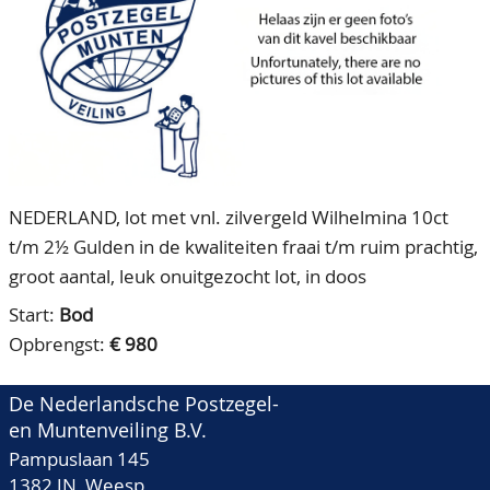
CONTACT
Ons Team
ACCOUNT
80 jarig bestaan
NEDERLAND, lot met vnl. zilvergeld Wilhelmina 10ct
t/m 2½ Gulden in de kwaliteiten fraai t/m ruim prachtig,
groot aantal, leuk onuitgezocht lot, in doos
Start:
Bod
Opbrengst:
€ 980
De Nederlandsche Postzegel-
en Muntenveiling B.V.
Pampuslaan 145
1382 JN Weesp