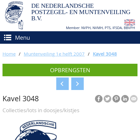
DE NEDERLANDSCHE
POSTZEGEL- EN MUNTENVEILING
B.V.
Member: NVPH, NVMH, PTS, IFSDA, BBVPH
Menu
HOME
Home
/
Muntenveiling 1e helft 2007
/
Kavel 3048
(VER)KOPEN
OPBRENGSTEN
BIEDEN
Hoe verkopen?
TAXATIES
Hoe kopen?
Kavel 3048
CATALOGI/OPBRENGSTEN
Voorwaarden
Collecties/lots in doosjes/kistjes
KEURINGSDIENST
AGENDA
OVER ONS