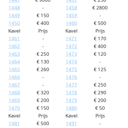
1448
-
1458
€ 2800
1449
€ 150
1459
-
1450
€ 400
1460
€ 500
Kavel
Prijs
Kavel
Prijs
1461
-
1471
€ 170
1462
-
1472
€ 400
1463
€ 250
1473
€ 120
1464
€ 130
1474
-
1465
€ 260
1475
€ 125
1466
-
1476
-
1467
-
1477
€ 250
1468
€ 320
1478
€ 290
1469
€ 200
1479
€ 200
1470
€ 150
1480
€ 50
Kavel
Prijs
Kavel
Prijs
1481
€ 500
1491
-