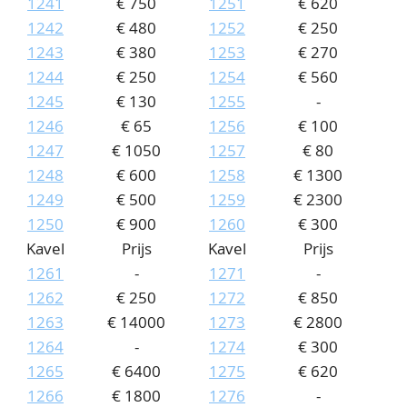
1241
€ 750
1251
€ 620
1242
€ 480
1252
€ 250
1243
€ 380
1253
€ 270
1244
€ 250
1254
€ 560
1245
€ 130
1255
-
1246
€ 65
1256
€ 100
1247
€ 1050
1257
€ 80
1248
€ 600
1258
€ 1300
1249
€ 500
1259
€ 2300
1250
€ 900
1260
€ 300
Kavel
Prijs
Kavel
Prijs
1261
-
1271
-
1262
€ 250
1272
€ 850
1263
€ 14000
1273
€ 2800
1264
-
1274
€ 300
1265
€ 6400
1275
€ 620
1266
€ 1800
1276
-