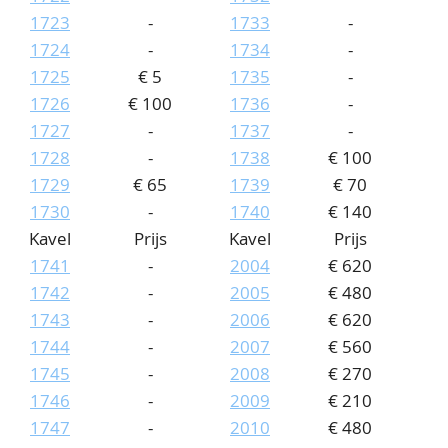
1723
-
1733
-
1724
-
1734
-
1725
€ 5
1735
-
1726
€ 100
1736
-
1727
-
1737
-
1728
-
1738
€ 100
1729
€ 65
1739
€ 70
1730
-
1740
€ 140
Kavel
Prijs
Kavel
Prijs
1741
-
2004
€ 620
1742
-
2005
€ 480
1743
-
2006
€ 620
1744
-
2007
€ 560
1745
-
2008
€ 270
1746
-
2009
€ 210
1747
-
2010
€ 480