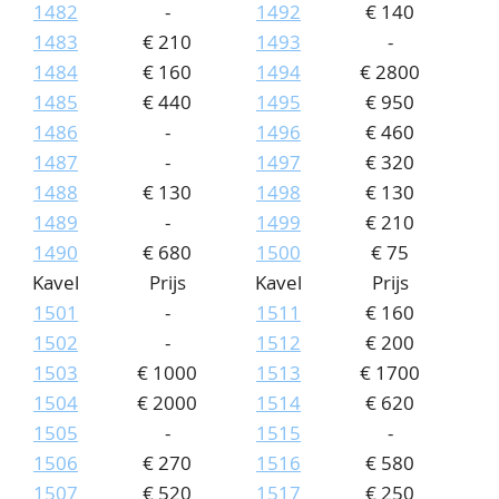
1482
-
1492
€ 140
1483
€ 210
1493
-
1484
€ 160
1494
€ 2800
1485
€ 440
1495
€ 950
1486
-
1496
€ 460
1487
-
1497
€ 320
1488
€ 130
1498
€ 130
1489
-
1499
€ 210
1490
€ 680
1500
€ 75
Kavel
Prijs
Kavel
Prijs
1501
-
1511
€ 160
1502
-
1512
€ 200
1503
€ 1000
1513
€ 1700
1504
€ 2000
1514
€ 620
1505
-
1515
-
1506
€ 270
1516
€ 580
1507
€ 520
1517
€ 250