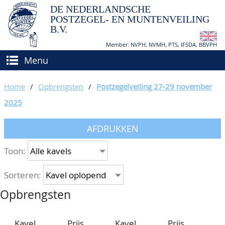
DE NEDERLANDSCHE
POSTZEGEL- EN MUNTENVEILING
B.V.
Member: NVPH, NVMH, PTS, IFSDA, BBVPH
Menu
HOME
Home
/
Opbrengsten
/
Postzegelveiling 27-29 november
(VER)KOPEN
2025
BIEDEN
Hoe verkopen?
AFDRUKKEN
TAXATIES
Hoe kopen?
Toon:
CATALOGI/OPBRENGSTEN
Voorwaarden
Sorteren:
KEURINGSDIENST
Opbrengsten
AGENDA
OVER ONS
Kavel
Prijs
Kavel
Prijs