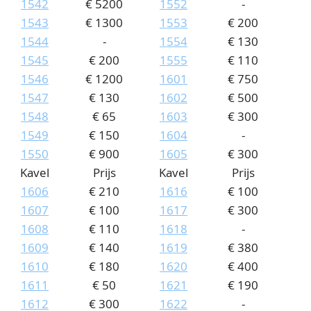
1542
€ 5200
1552
-
1543
€ 1300
1553
€ 200
1544
-
1554
€ 130
1545
€ 200
1555
€ 110
1546
€ 1200
1601
€ 750
1547
€ 130
1602
€ 500
1548
€ 65
1603
€ 300
1549
€ 150
1604
-
1550
€ 900
1605
€ 300
Kavel
Prijs
Kavel
Prijs
1606
€ 210
1616
€ 100
1607
€ 100
1617
€ 300
1608
€ 110
1618
-
1609
€ 140
1619
€ 380
1610
€ 180
1620
€ 400
1611
€ 50
1621
€ 190
1612
€ 300
1622
-