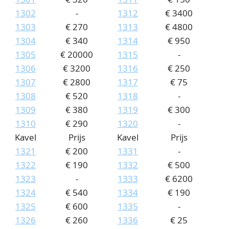
1302
-
1312
€ 3400
1303
€ 270
1313
€ 4800
1304
€ 340
1314
€ 950
1305
€ 20000
1315
-
1306
€ 3200
1316
€ 250
1307
€ 2800
1317
€ 75
1308
€ 520
1318
-
1309
€ 380
1319
€ 300
1310
€ 290
1320
-
Kavel
Prijs
Kavel
Prijs
1321
€ 200
1331
-
1322
€ 190
1332
€ 500
1323
-
1333
€ 6200
1324
€ 540
1334
€ 190
1325
€ 600
1335
-
1326
€ 260
1336
€ 25