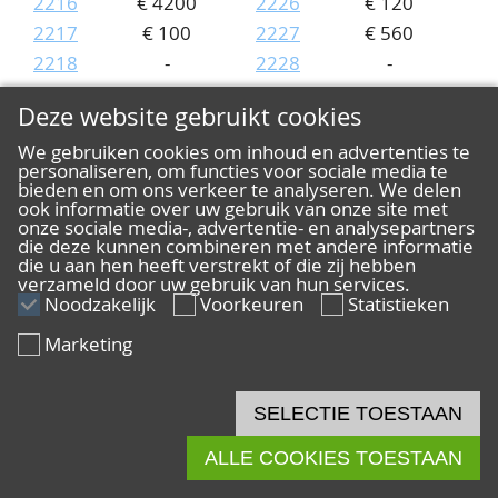
2216
€ 4200
2226
€ 120
2217
€ 100
2227
€ 560
2218
-
2228
-
2219
€ 40
2229
€ 190
Deze website gebruikt cookies
2220
€ 5000
2230
€ 850
We gebruiken cookies om inhoud en advertenties te
2221
€ 25
2231
-
personaliseren, om functies voor sociale media te
2222
€ 1500
2232
€ 1100
bieden en om ons verkeer te analyseren. We delen
ook informatie over uw gebruik van onze site met
2223
-
2233
€ 40
onze sociale media-, advertentie- en analysepartners
Kavel
Prijs
Kavel
Prijs
die deze kunnen combineren met andere informatie
die u aan hen heeft verstrekt of die zij hebben
2234
-
2244
€ 420
verzameld door uw gebruik van hun services.
2235
€ 750
2245
€ 160
Noodzakelijk
Voorkeuren
Statistieken
2236
€ 680
2246
€ 110
Marketing
2237
€ 65
2247
€ 250
2238
€ 660
2248
€ 1700
SELECTIE TOESTAAN
2239
€ 30
2249
€ 200
2240
-
2250
-
ALLE COOKIES TOESTAAN
2241
€ 200
2251
€ 440