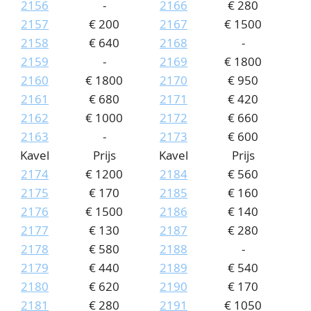
2156
-
2166
€ 280
2157
€ 200
2167
€ 1500
2158
€ 640
2168
-
2159
-
2169
€ 1800
2160
€ 1800
2170
€ 950
2161
€ 680
2171
€ 420
2162
€ 1000
2172
€ 660
2163
-
2173
€ 600
Kavel
Prijs
Kavel
Prijs
2174
€ 1200
2184
€ 560
2175
€ 170
2185
€ 160
2176
€ 1500
2186
€ 140
2177
€ 130
2187
€ 280
2178
€ 580
2188
-
2179
€ 440
2189
€ 540
2180
€ 620
2190
€ 170
2181
€ 280
2191
€ 1050