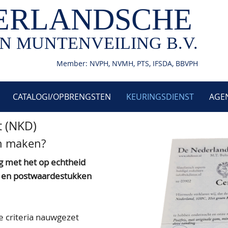
ERLANDSCHE
N MUNTENVEILING B.V.
Member: NVPH, NVMH, PTS, IFSDA, BBVPH
CATALOGI/OPBRENGSTEN
KEURINGSDIENST
AGE
t (NKD)
en maken?
g met het op echtheid
n en postwaardestukken
e criteria nauwgezet