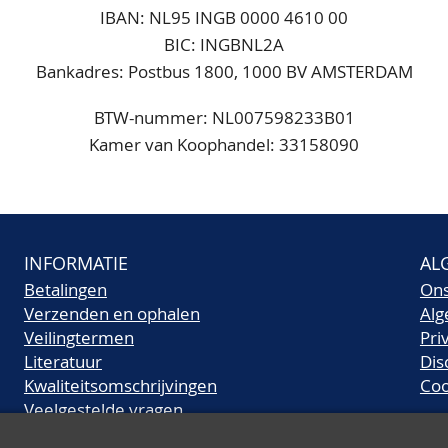
IBAN: NL95 INGB 0000 4610 00
BIC: INGBNL2A
Bankadres: Postbus 1800, 1000 BV AMSTERDAM
BTW-nummer: NL007598233B01
Kamer van Koophandel: 33158090
INFORMATIE
AL
Betalingen
On
Verzenden en ophalen
Al
Veilingtermen
Pri
Literatuur
Dis
Kwaliteitsomschrijvingen
Coo
Veelgestelde vragen