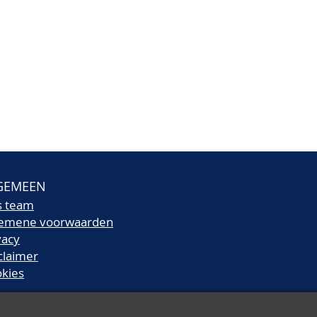
GEMEEN
s team
gemene voorwaarden
vacy
claimer
kies