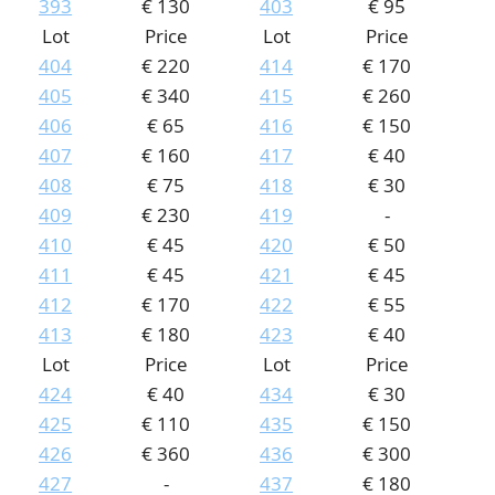
393
€ 130
403
€ 95
Lot
Price
Lot
Price
404
€ 220
414
€ 170
405
€ 340
415
€ 260
406
€ 65
416
€ 150
407
€ 160
417
€ 40
408
€ 75
418
€ 30
409
€ 230
419
-
410
€ 45
420
€ 50
411
€ 45
421
€ 45
412
€ 170
422
€ 55
413
€ 180
423
€ 40
Lot
Price
Lot
Price
424
€ 40
434
€ 30
425
€ 110
435
€ 150
426
€ 360
436
€ 300
427
-
437
€ 180