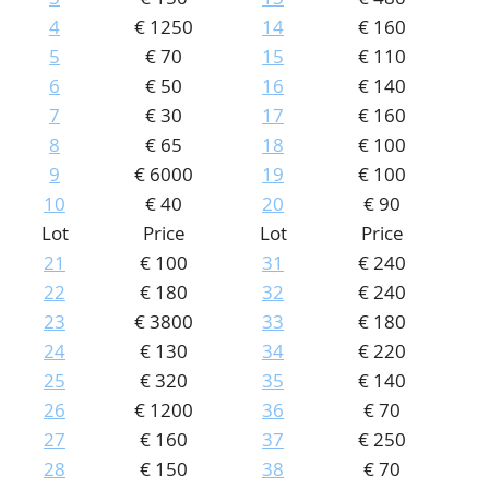
4
€ 1250
14
€ 160
CONTACT
Our Team
5
€ 70
15
€ 110
ACCOUNT
80 Years NPV
6
€ 50
16
€ 140
7
€ 30
17
€ 160
8
€ 65
18
€ 100
9
€ 6000
19
€ 100
10
€ 40
20
€ 90
Lot
Price
Lot
Price
21
€ 100
31
€ 240
22
€ 180
32
€ 240
23
€ 3800
33
€ 180
24
€ 130
34
€ 220
25
€ 320
35
€ 140
26
€ 1200
36
€ 70
27
€ 160
37
€ 250
28
€ 150
38
€ 70