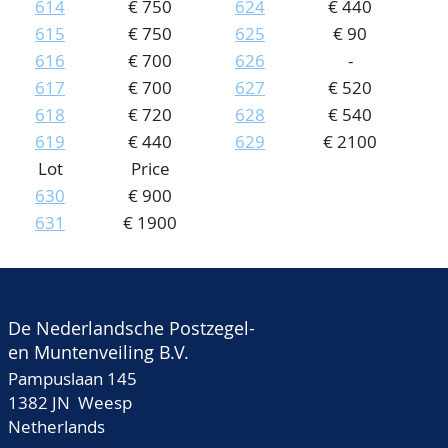
614
€ 750
624
€ 440
615
€ 750
625
€ 90
616
€ 700
626
-
617
€ 700
627
€ 520
618
€ 720
628
€ 540
619
€ 440
629
€ 2100
Lot
Price
630
€ 900
631
€ 1900
De Nederlandsche Postzegel-
en Muntenveiling B.V.
Pampuslaan 145
1382 JN Weesp
Netherlands