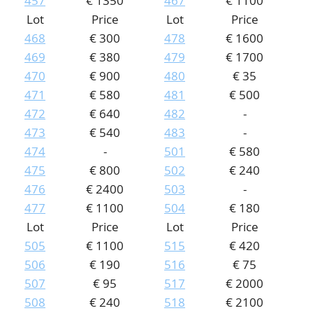
457
€ 1350
467
€ 1100
Lot
Price
Lot
Price
468
€ 300
478
€ 1600
469
€ 380
479
€ 1700
470
€ 900
480
€ 35
471
€ 580
481
€ 500
472
€ 640
482
-
473
€ 540
483
-
474
-
501
€ 580
475
€ 800
502
€ 240
476
€ 2400
503
-
477
€ 1100
504
€ 180
Lot
Price
Lot
Price
505
€ 1100
515
€ 420
506
€ 190
516
€ 75
507
€ 95
517
€ 2000
508
€ 240
518
€ 2100