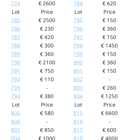
774
€ 2600
784
€ 620
Lot
Price
Lot
Price
785
€ 2500
795
€ 150
786
€ 230
796
€ 360
787
€ 420
797
€ 150
788
€ 300
798
€ 1450
789
€ 360
799
€ 150
790
€ 2100
800
€ 360
791
€ 750
801
€ 150
792
€ 110
802
-
793
-
803
€ 260
794
€ 380
804
€ 1250
Lot
Price
Lot
Price
805
€ 580
815
€ 6600
806
-
816
-
807
€ 850
817
€ 600
808
€ 1000
818
€ 4000