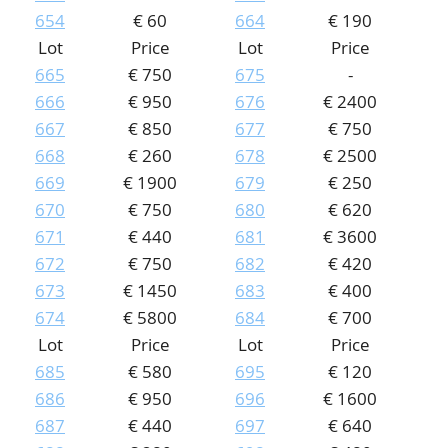
654
€ 60
664
€ 190
Lot
Price
Lot
Price
665
€ 750
675
-
666
€ 950
676
€ 2400
667
€ 850
677
€ 750
668
€ 260
678
€ 2500
669
€ 1900
679
€ 250
670
€ 750
680
€ 620
671
€ 440
681
€ 3600
672
€ 750
682
€ 420
673
€ 1450
683
€ 400
674
€ 5800
684
€ 700
Lot
Price
Lot
Price
685
€ 580
695
€ 120
686
€ 950
696
€ 1600
687
€ 440
697
€ 640