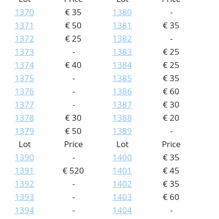
1370
€ 35
1380
-
1371
€ 50
1381
€ 35
1372
€ 25
1382
-
1373
-
1383
€ 25
1374
€ 40
1384
€ 25
1375
-
1385
€ 35
1376
-
1386
€ 60
1377
-
1387
€ 30
1378
€ 30
1388
€ 20
1379
€ 50
1389
-
Lot
Price
Lot
Price
1390
-
1400
€ 35
1391
€ 520
1401
€ 45
1392
-
1402
€ 35
1393
-
1403
€ 60
1394
-
1404
-