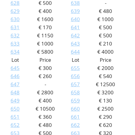
628
€ 500
638
-
629
€ 400
639
€ 480
630
€ 1600
640
€ 1000
631
€ 170
641
€ 500
632
€ 1150
642
€ 500
633
€ 1000
643
€ 210
634
€ 5800
644
€ 4000
Lot
Price
Lot
Price
645
€ 300
655
€ 2000
646
€ 260
656
€ 540
647
-
657
€ 12500
648
€ 2800
658
€ 3200
649
€ 400
659
€ 130
650
€ 10500
660
€ 2500
651
€ 360
661
€ 290
652
€ 480
662
€ 620
653
€ 500
663
€ 320