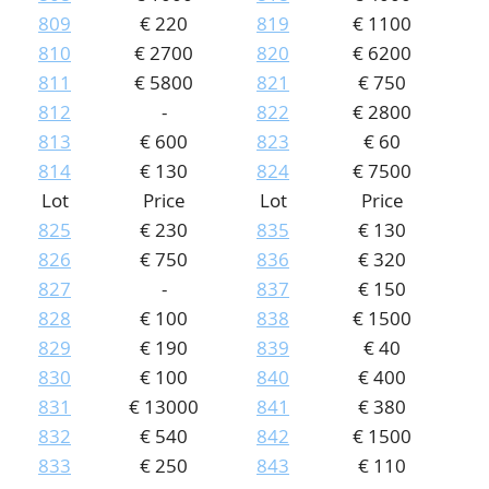
809
€ 220
819
€ 1100
810
€ 2700
820
€ 6200
811
€ 5800
821
€ 750
812
-
822
€ 2800
813
€ 600
823
€ 60
814
€ 130
824
€ 7500
Lot
Price
Lot
Price
825
€ 230
835
€ 130
826
€ 750
836
€ 320
827
-
837
€ 150
828
€ 100
838
€ 1500
829
€ 190
839
€ 40
830
€ 100
840
€ 400
831
€ 13000
841
€ 380
832
€ 540
842
€ 1500
833
€ 250
843
€ 110