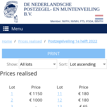
DE NEDERLANDSCHE
POSTZEGEL- EN MUNTENVEILING
B.V.
Member: NVPH, NVMH, PTS, IFSDA, BBVPH
Menu
HOME
Home
/
Prices realised
/
Postzegelveiling 1e helft 2022
BUY AND SELL
PRINT
BIDDING
How to sell?
Show:
Sort:
APPRAISALS
How to buy?
Prices realised
CATALOGUE/RESULTS
Conditions
GRADING
Lot
Price
Lot
Price
1
€ 1150
11
€ 180
CALENDAR
2
€ 1000
12
€ 180
ABOUT US
3
-
13
€ 65