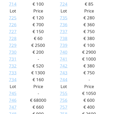
714
€ 100
724
€ 85
Lot
Price
Lot
Price
725
€ 120
735
€ 280
726
€ 700
736
€ 360
727
€ 150
737
€ 750
728
€ 60
738
€ 380
729
€ 2500
739
€ 100
730
€ 200
740
€ 2900
731
-
741
€ 1000
732
€ 520
742
€ 380
733
€ 1300
743
€ 750
734
€ 160
744
-
Lot
Price
Lot
Price
745
-
755
€ 1050
746
€ 68000
756
€ 600
747
€ 660
757
€ 400
748
€ 900
758
€ 2600