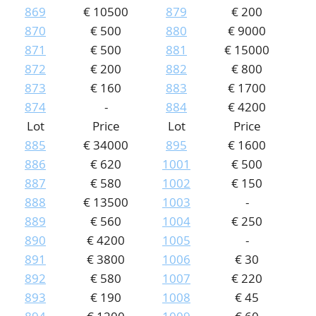
869
€ 10500
879
€ 200
870
€ 500
880
€ 9000
871
€ 500
881
€ 15000
872
€ 200
882
€ 800
873
€ 160
883
€ 1700
874
-
884
€ 4200
Lot
Price
Lot
Price
885
€ 34000
895
€ 1600
886
€ 620
1001
€ 500
887
€ 580
1002
€ 150
888
€ 13500
1003
-
889
€ 560
1004
€ 250
890
€ 4200
1005
-
891
€ 3800
1006
€ 30
892
€ 580
1007
€ 220
893
€ 190
1008
€ 45