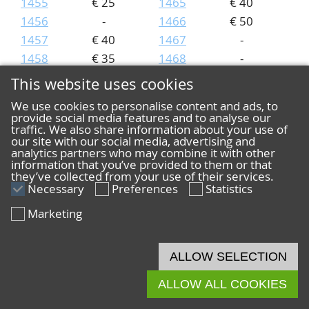
1455
€ 25
1465
€ 40
1456
-
1466
€ 50
1457
€ 40
1467
-
1458
€ 35
1468
-
1459
-
1469
€ 20
This website uses cookies
Lot
Price
Lot
Price
We use cookies to personalise content and ads, to
1470
-
1480
€ 25
provide social media features and to analyse our
traffic. We also share information about your use of
1471
€ 40
1481
€ 20
our site with our social media, advertising and
1472
€ 40
1482
€ 20
analytics partners who may combine it with other
information that you’ve provided to them or that
1473
€ 40
1483
€ 45
they’ve collected from your use of their services.
1474
Necessary
€ 140
Preferences
1484
Statistics
€ 20
1475
€ 20
1485
-
Marketing
1476
€ 90
1486
€ 20
1477
€ 20
1487
€ 75
ALLOW SELECTION
1478
€ 170
1488
€ 45
1479
-
1489
-
ALLOW ALL COOKIES
Lot
Price
Lot
Price