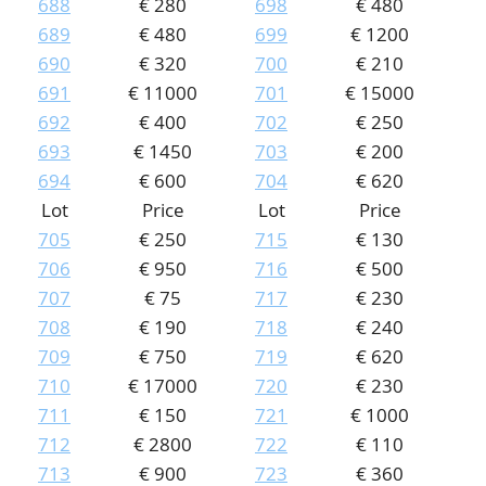
688
€ 280
698
€ 480
689
€ 480
699
€ 1200
690
€ 320
700
€ 210
691
€ 11000
701
€ 15000
692
€ 400
702
€ 250
693
€ 1450
703
€ 200
694
€ 600
704
€ 620
Lot
Price
Lot
Price
705
€ 250
715
€ 130
706
€ 950
716
€ 500
707
€ 75
717
€ 230
708
€ 190
718
€ 240
709
€ 750
719
€ 620
710
€ 17000
720
€ 230
711
€ 150
721
€ 1000
712
€ 2800
722
€ 110
713
€ 900
723
€ 360