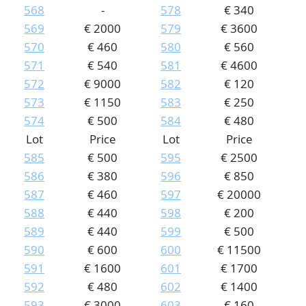
568
-
578
€ 340
569
€ 2000
579
€ 3600
570
€ 460
580
€ 560
571
€ 540
581
€ 4600
572
€ 9000
582
€ 120
573
€ 1150
583
€ 250
574
€ 500
584
€ 480
Lot
Price
Lot
Price
585
€ 500
595
€ 2500
586
€ 380
596
€ 850
587
€ 460
597
€ 20000
588
€ 440
598
€ 200
589
€ 440
599
€ 500
590
€ 600
600
€ 11500
591
€ 1600
601
€ 1700
592
€ 480
602
€ 1400
593
€ 3000
603
€ 160