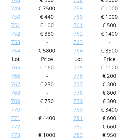
749
€ 7500
759
€ 1000
750
€ 440
760
€ 1000
751
€ 100
761
€ 500
752
€ 380
762
€ 1400
753
-
763
-
754
€ 5800
764
€ 8500
Lot
Price
Lot
Price
765
€ 160
775
€ 1100
766
-
776
€ 200
767
€ 250
777
€ 300
768
-
778
€ 800
769
€ 750
779
€ 300
770
-
780
€ 3400
771
€ 4400
781
€ 600
772
-
782
€ 660
773
€ 1000
783
€ 950