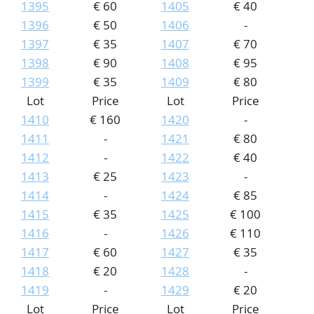
1395
€ 60
1405
€ 40
1396
€ 50
1406
-
1397
€ 35
1407
€ 70
1398
€ 90
1408
€ 95
1399
€ 35
1409
€ 80
Lot
Price
Lot
Price
1410
€ 160
1420
-
1411
-
1421
€ 80
1412
-
1422
€ 40
1413
€ 25
1423
-
1414
-
1424
€ 85
1415
€ 35
1425
€ 100
1416
-
1426
€ 110
1417
€ 60
1427
€ 35
1418
€ 20
1428
-
1419
-
1429
€ 20
Lot
Price
Lot
Price