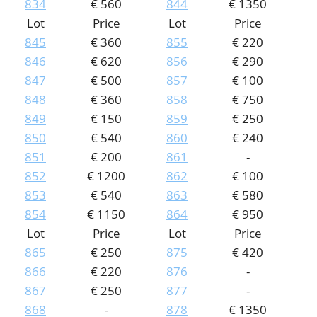
834
€ 560
844
€ 1350
Lot
Price
Lot
Price
845
€ 360
855
€ 220
846
€ 620
856
€ 290
847
€ 500
857
€ 100
848
€ 360
858
€ 750
849
€ 150
859
€ 250
850
€ 540
860
€ 240
851
€ 200
861
-
852
€ 1200
862
€ 100
853
€ 540
863
€ 580
854
€ 1150
864
€ 950
Lot
Price
Lot
Price
865
€ 250
875
€ 420
866
€ 220
876
-
867
€ 250
877
-
868
-
878
€ 1350