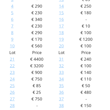
4
€ 290
14
€ 250
CONTACT
Our Team
5
€ 230
15
€ 180
ACCOUNT
80 Years NPV
6
€ 340
16
-
7
€ 230
17
€ 10
8
€ 290
18
€ 100
9
€ 170
19
€ 1200
10
€ 560
20
€ 100
Lot
Price
Lot
Price
21
€ 4400
31
€ 240
22
€ 3200
32
€ 100
23
€ 900
33
€ 140
24
€ 750
34
€ 110
25
€ 85
35
€ 50
26
€ 25
36
€ 480
27
€ 750
37
-
28
-
38
€ 150