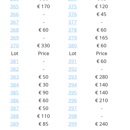
365
€ 170
375
€ 120
366
-
376
€ 45
367
-
377
-
368
€ 60
378
€ 60
369
-
379
€ 165
370
€ 330
380
€ 60
Lot
Price
Lot
Price
381
-
391
€ 60
382
-
392
-
383
€ 50
393
€ 280
384
€ 30
394
€ 140
385
€ 90
395
€ 140
386
€ 60
396
€ 210
387
€ 50
397
-
388
€ 110
398
-
389
€ 85
399
€ 240