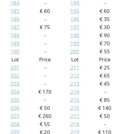
184
-
194
-
185
€ 60
195
€ 60
186
-
196
€ 35
187
€ 75
197
€ 30
188
-
198
€ 90
189
-
199
€ 70
190
-
200
€ 55
Lot
Price
Lot
Price
201
-
211
€ 25
202
-
212
€ 65
203
-
213
€ 45
204
€ 170
214
-
205
-
215
€ 85
206
€ 50
216
€ 140
207
€ 260
217
€ 50
208
€ 55
218
-
209
€ 20
219
€ 110