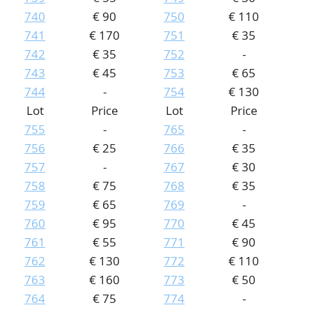
740
€ 90
750
€ 110
741
€ 170
751
€ 35
742
€ 35
752
-
743
€ 45
753
€ 65
744
-
754
€ 130
Lot
Price
Lot
Price
755
-
765
-
756
€ 25
766
€ 35
757
-
767
€ 30
758
€ 75
768
€ 35
759
€ 65
769
-
760
€ 95
770
€ 45
761
€ 55
771
€ 90
762
€ 130
772
€ 110
763
€ 160
773
€ 50
764
€ 75
774
-