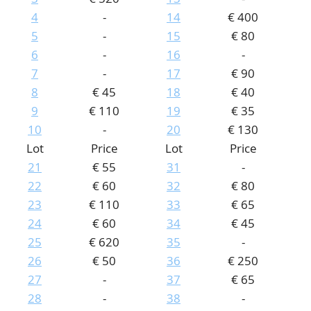
4
-
14
€ 400
CONTACT
Our Team
5
-
15
€ 80
ACCOUNT
80 Years NPV
6
-
16
-
7
-
17
€ 90
8
€ 45
18
€ 40
9
€ 110
19
€ 35
10
-
20
€ 130
Lot
Price
Lot
Price
21
€ 55
31
-
22
€ 60
32
€ 80
23
€ 110
33
€ 65
24
€ 60
34
€ 45
25
€ 620
35
-
26
€ 50
36
€ 250
27
-
37
€ 65
28
-
38
-