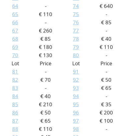
64
-
74
€ 640
65
€ 110
75
-
66
-
76
€ 85
67
€ 260
77
-
68
€ 85
78
€ 40
69
€ 180
79
€ 110
70
€ 130
80
-
Lot
Price
Lot
Price
81
-
91
-
82
€ 70
92
€ 50
83
-
93
€ 65
84
€ 40
94
-
85
€ 210
95
€ 35
86
€ 50
96
€ 200
87
€ 65
97
€ 100
88
€ 110
98
-