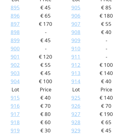
895
€ 45
905
€ 85
896
€ 65
906
€ 180
897
€ 170
907
€ 55
898
-
908
€ 40
899
€ 45
909
-
900
-
910
-
901
€ 120
911
-
902
€ 55
912
€ 100
903
€ 45
913
€ 140
904
€ 100
914
€ 40
Lot
Price
Lot
Price
915
€ 40
925
€ 140
916
€ 70
926
€ 70
917
€ 80
927
€ 190
918
€ 60
928
€ 65
919
€ 30
929
€ 45