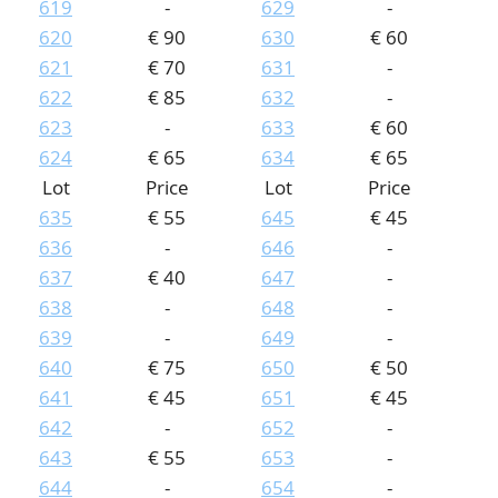
619
-
629
-
620
€ 90
630
€ 60
621
€ 70
631
-
622
€ 85
632
-
623
-
633
€ 60
624
€ 65
634
€ 65
Lot
Price
Lot
Price
635
€ 55
645
€ 45
636
-
646
-
637
€ 40
647
-
638
-
648
-
639
-
649
-
640
€ 75
650
€ 50
641
€ 45
651
€ 45
642
-
652
-
643
€ 55
653
-
644
-
654
-