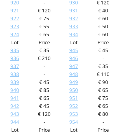
920
-
930
€ 120
921
€ 120
931
€ 40
922
€ 75
932
€ 60
923
€ 55
933
€ 50
924
€ 65
934
€ 60
Lot
Price
Lot
Price
935
€ 35
945
€ 45
936
€ 210
946
-
937
-
947
€ 35
938
-
948
€ 110
939
€ 45
949
€ 90
940
€ 85
950
€ 65
941
€ 65
951
€ 75
942
€ 45
952
€ 65
943
€ 120
953
€ 80
944
-
954
-
Lot
Price
Lot
Price