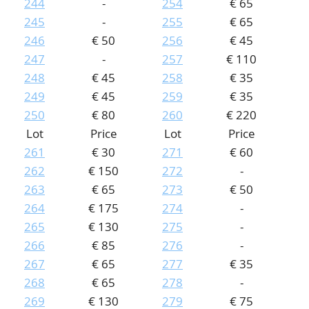
244
-
254
€ 65
245
-
255
€ 65
246
€ 50
256
€ 45
247
-
257
€ 110
248
€ 45
258
€ 35
249
€ 45
259
€ 35
250
€ 80
260
€ 220
Lot
Price
Lot
Price
261
€ 30
271
€ 60
262
€ 150
272
-
263
€ 65
273
€ 50
264
€ 175
274
-
265
€ 130
275
-
266
€ 85
276
-
267
€ 65
277
€ 35
268
€ 65
278
-
269
€ 130
279
€ 75