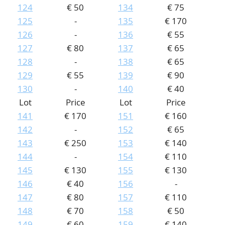
124
€ 50
134
€ 75
125
-
135
€ 170
126
-
136
€ 55
127
€ 80
137
€ 65
128
-
138
€ 65
129
€ 55
139
€ 90
130
-
140
€ 40
Lot
Price
Lot
Price
141
€ 170
151
€ 160
142
-
152
€ 65
143
€ 250
153
€ 140
144
-
154
€ 110
145
€ 130
155
€ 130
146
€ 40
156
-
147
€ 80
157
€ 110
148
€ 70
158
€ 50
149
€ 60
159
€ 140