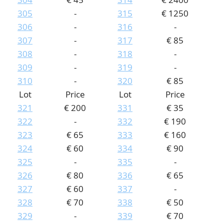
305
-
315
€ 1250
306
-
316
-
307
-
317
€ 85
308
-
318
-
309
-
319
-
310
-
320
€ 85
Lot
Price
Lot
Price
321
€ 200
331
€ 35
322
-
332
€ 190
323
€ 65
333
€ 160
324
€ 60
334
€ 90
325
-
335
-
326
€ 80
336
€ 65
327
€ 60
337
-
328
€ 70
338
€ 50
329
-
339
€ 70