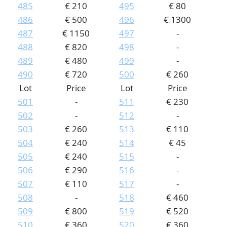
485
€ 210
495
€ 80
486
€ 500
496
€ 1300
487
€ 1150
497
-
488
€ 820
498
-
489
€ 480
499
-
490
€ 720
500
€ 260
Lot
Price
Lot
Price
501
-
511
€ 230
502
-
512
-
503
€ 260
513
€ 110
504
€ 240
514
€ 45
505
€ 240
515
-
506
€ 290
516
-
507
€ 110
517
-
508
-
518
€ 460
509
€ 800
519
€ 520
510
€ 360
520
€ 360