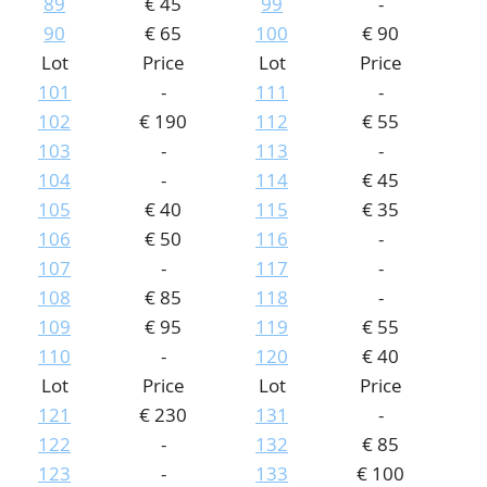
89
€ 45
99
-
90
€ 65
100
€ 90
Lot
Price
Lot
Price
101
-
111
-
102
€ 190
112
€ 55
103
-
113
-
104
-
114
€ 45
105
€ 40
115
€ 35
106
€ 50
116
-
107
-
117
-
108
€ 85
118
-
109
€ 95
119
€ 55
110
-
120
€ 40
Lot
Price
Lot
Price
121
€ 230
131
-
122
-
132
€ 85
123
-
133
€ 100