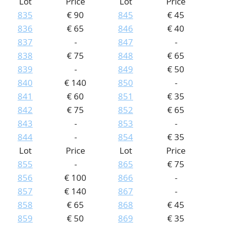
Lot
Price
Lot
Price
835
€ 90
845
€ 45
836
€ 65
846
€ 40
837
-
847
-
838
€ 75
848
€ 65
839
-
849
€ 50
840
€ 140
850
-
841
€ 60
851
€ 35
842
€ 75
852
€ 65
843
-
853
-
844
-
854
€ 35
Lot
Price
Lot
Price
855
-
865
€ 75
856
€ 100
866
-
857
€ 140
867
-
858
€ 65
868
€ 45
859
€ 50
869
€ 35