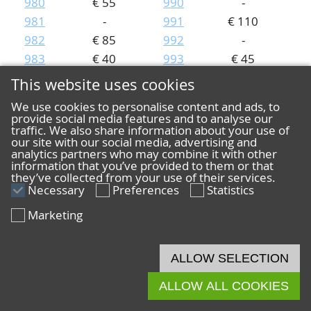
980
€ 55
990
-
981
-
991
€ 110
982
€ 85
992
-
983
€ 40
993
€ 45
984
-
994
€ 65
This website uses cookies
Lot
Price
Lot
Price
We use cookies to personalise content and ads, to
995
€ 140
1005
-
provide social media features and to analyse our
traffic. We also share information about your use of
996
€ 70
1006
-
our site with our social media, advertising and
997
€ 50
1007
€ 80
analytics partners who may combine it with other
information that you’ve provided to them or that
998
€ 30
1008
€ 85
they’ve collected from your use of their services.
999
Necessary
-
Preferences
1009
Statistics
€ 170
1000
€ 35
1010
-
Marketing
1001
-
1011
-
1002
€ 60
1012
€ 35
ALLOW SELECTION
1003
€ 160
1013
-
1004
€ 35
1014
€ 140
ALLOW ALL COOKIES
Lot
Price
Lot
Price