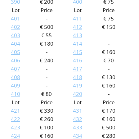
390
€ 200
400
€ 75
Lot
Price
Lot
Price
401
-
411
€ 75
402
€ 500
412
€ 150
403
€ 55
413
-
404
€ 180
414
-
405
-
415
€ 160
406
€ 240
416
€ 70
407
-
417
-
408
-
418
€ 130
409
-
419
€ 160
410
€ 80
420
-
Lot
Price
Lot
Price
421
€ 330
431
€ 170
422
€ 260
432
€ 160
423
€ 100
433
€ 500
424
€ 160
434
€ 280