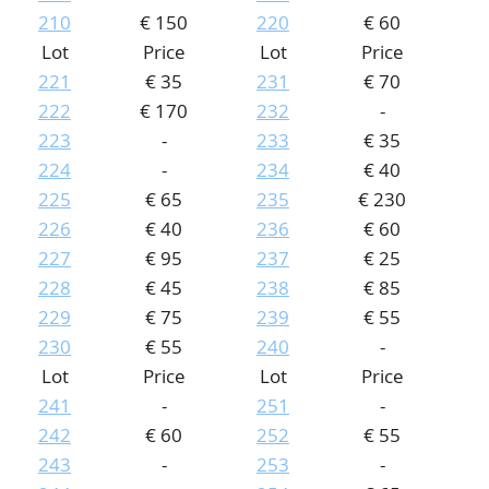
210
€ 150
220
€ 60
Lot
Price
Lot
Price
221
€ 35
231
€ 70
222
€ 170
232
-
223
-
233
€ 35
224
-
234
€ 40
225
€ 65
235
€ 230
226
€ 40
236
€ 60
227
€ 95
237
€ 25
228
€ 45
238
€ 85
229
€ 75
239
€ 55
230
€ 55
240
-
Lot
Price
Lot
Price
241
-
251
-
242
€ 60
252
€ 55
243
-
253
-