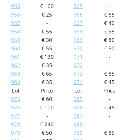
955
€ 160
965
-
956
€ 25
966
€ 65
957
-
967
€ 40
958
€ 55
968
€ 95
959
€ 30
969
€ 80
960
€ 55
970
€ 50
961
€ 130
971
-
962
€ 35
972
-
963
€ 65
973
€ 85
964
€ 35
974
€ 45
Lot
Price
Lot
Price
975
€ 60
985
-
976
€ 100
986
€ 45
977
-
987
-
978
€ 240
988
-
979
€ 50
989
€ 85