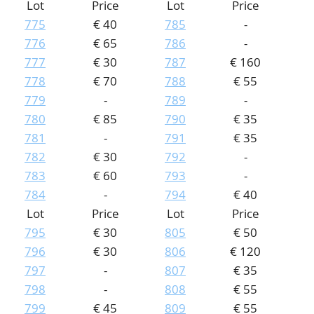
Lot
Price
Lot
Price
775
€ 40
785
-
776
€ 65
786
-
777
€ 30
787
€ 160
778
€ 70
788
€ 55
779
-
789
-
780
€ 85
790
€ 35
781
-
791
€ 35
782
€ 30
792
-
783
€ 60
793
-
784
-
794
€ 40
Lot
Price
Lot
Price
795
€ 30
805
€ 50
796
€ 30
806
€ 120
797
-
807
€ 35
798
-
808
€ 55
799
€ 45
809
€ 55