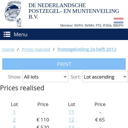
DE NEDERLANDSCHE
POSTZEGEL- EN MUNTENVEILING
B.V.
Member: NVPH, NVMH, PTS, IFSDA, BBVPH
Menu
HOME
Home
/
Prices realised
/
Postzegelveiling 2e helft 2012
BUY AND SELL
PRINT
BIDDING
How to sell?
Show:
Sort:
APPRAISALS
How to buy?
Prices realised
CATALOGUE/RESULTS
Conditions
GRADING
Lot
Price
Lot
Price
1
-
11
-
CALENDAR
2
€ 110
12
€ 65
ABOUT US
3
€ 520
13
-