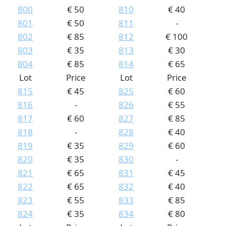
800
€ 50
810
€ 40
801
€ 50
811
-
802
€ 85
812
€ 100
803
€ 35
813
€ 30
804
€ 85
814
€ 65
Lot
Price
Lot
Price
815
€ 45
825
€ 60
816
-
826
€ 55
817
€ 60
827
€ 85
818
-
828
€ 40
819
€ 35
829
€ 60
820
€ 35
830
-
821
€ 65
831
€ 45
822
€ 65
832
€ 40
823
€ 55
833
€ 85
824
€ 35
834
€ 80