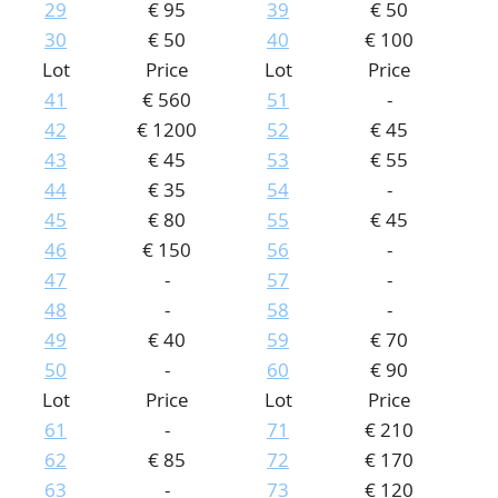
29
€ 95
39
€ 50
30
€ 50
40
€ 100
Lot
Price
Lot
Price
41
€ 560
51
-
42
€ 1200
52
€ 45
43
€ 45
53
€ 55
44
€ 35
54
-
45
€ 80
55
€ 45
46
€ 150
56
-
47
-
57
-
48
-
58
-
49
€ 40
59
€ 70
50
-
60
€ 90
Lot
Price
Lot
Price
61
-
71
€ 210
62
€ 85
72
€ 170
63
-
73
€ 120