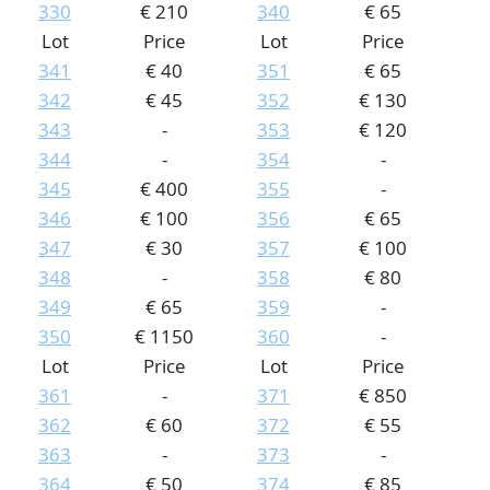
330
€ 210
340
€ 65
Lot
Price
Lot
Price
341
€ 40
351
€ 65
342
€ 45
352
€ 130
343
-
353
€ 120
344
-
354
-
345
€ 400
355
-
346
€ 100
356
€ 65
347
€ 30
357
€ 100
348
-
358
€ 80
349
€ 65
359
-
350
€ 1150
360
-
Lot
Price
Lot
Price
361
-
371
€ 850
362
€ 60
372
€ 55
363
-
373
-
364
€ 50
374
€ 85