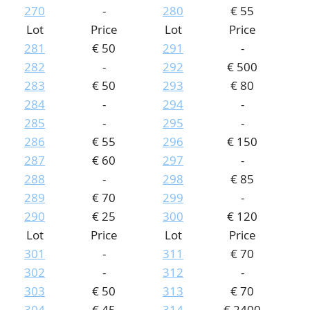
270
-
280
€ 55
Lot
Price
Lot
Price
281
€ 50
291
-
282
-
292
€ 500
283
€ 50
293
€ 80
284
-
294
-
285
-
295
-
286
€ 55
296
€ 150
287
€ 60
297
-
288
-
298
€ 85
289
€ 70
299
-
290
€ 25
300
€ 120
Lot
Price
Lot
Price
301
-
311
€ 70
302
-
312
-
303
€ 50
313
€ 70
304
€ 45
314
€ 2400