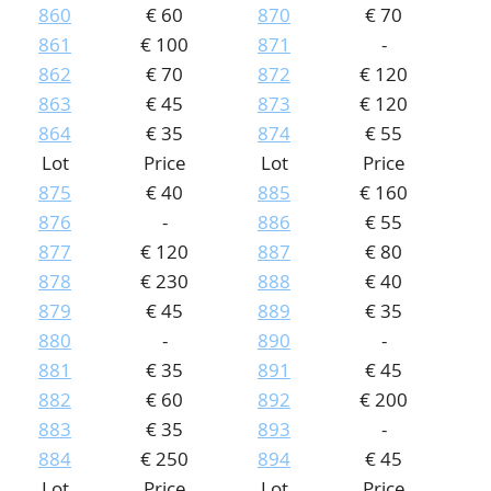
860
€ 60
870
€ 70
861
€ 100
871
-
862
€ 70
872
€ 120
863
€ 45
873
€ 120
864
€ 35
874
€ 55
Lot
Price
Lot
Price
875
€ 40
885
€ 160
876
-
886
€ 55
877
€ 120
887
€ 80
878
€ 230
888
€ 40
879
€ 45
889
€ 35
880
-
890
-
881
€ 35
891
€ 45
882
€ 60
892
€ 200
883
€ 35
893
-
884
€ 250
894
€ 45
Lot
Price
Lot
Price