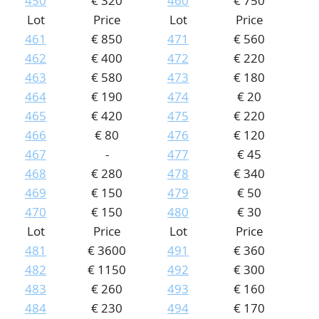
450
€ 320
460
€ 750
Lot
Price
Lot
Price
461
€ 850
471
€ 560
462
€ 400
472
€ 220
463
€ 580
473
€ 180
464
€ 190
474
€ 20
465
€ 420
475
€ 220
466
€ 80
476
€ 120
467
-
477
€ 45
468
€ 280
478
€ 340
469
€ 150
479
€ 50
470
€ 150
480
€ 30
Lot
Price
Lot
Price
481
€ 3600
491
€ 360
482
€ 1150
492
€ 300
483
€ 260
493
€ 160
484
€ 230
494
€ 170