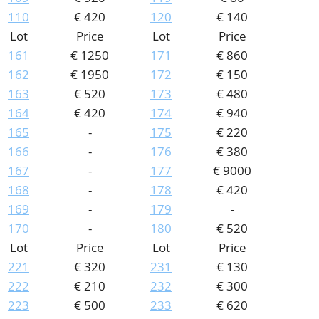
110
€ 420
120
€ 140
Lot
Price
Lot
Price
161
€ 1250
171
€ 860
162
€ 1950
172
€ 150
163
€ 520
173
€ 480
164
€ 420
174
€ 940
165
-
175
€ 220
166
-
176
€ 380
167
-
177
€ 9000
168
-
178
€ 420
169
-
179
-
170
-
180
€ 520
Lot
Price
Lot
Price
221
€ 320
231
€ 130
222
€ 210
232
€ 300
223
€ 500
233
€ 620