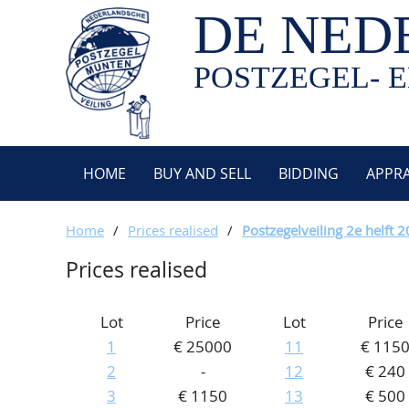
DE NED
POSTZEGEL- E
HOME
BUY AND SELL
BIDDING
APPRA
Home
/
Prices realised
/
Postzegelveiling 2e helft 
Prices realised
Lot
Price
Lot
Price
1
€ 25000
11
€ 115
2
-
12
€ 240
3
€ 1150
13
€ 500