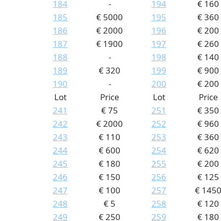
184
-
194
€ 160
185
€ 5000
195
€ 360
186
€ 2000
196
€ 200
187
€ 1900
197
€ 260
188
-
198
€ 140
189
€ 320
199
€ 900
190
-
200
€ 200
Lot
Price
Lot
Price
241
€ 75
251
€ 350
242
€ 2000
252
€ 960
243
€ 110
253
€ 360
244
€ 600
254
€ 620
245
€ 180
255
€ 200
246
€ 150
256
€ 125
247
€ 100
257
€ 145
248
€ 5
258
€ 120
249
€ 250
259
€ 180