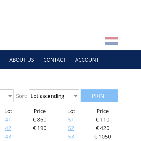
ABOUT US
CONTACT
ACCOUNT
PRINT
Sort:
Lot
Price
Lot
Price
41
€ 860
51
€ 110
42
€ 190
52
€ 420
43
-
53
€ 1050