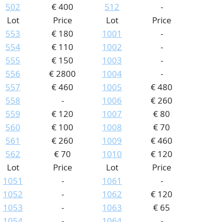
502
€ 400
512
-
Lot
Price
Lot
Price
553
€ 180
1001
-
554
€ 110
1002
-
555
€ 150
1003
-
556
€ 2800
1004
-
557
€ 460
1005
€ 480
558
-
1006
€ 260
559
€ 120
1007
€ 80
560
€ 100
1008
€ 70
561
€ 260
1009
€ 460
562
€ 70
1010
€ 120
Lot
Price
Lot
Price
1051
-
1061
-
1052
-
1062
€ 120
1053
-
1063
€ 65
1054
-
1064
-