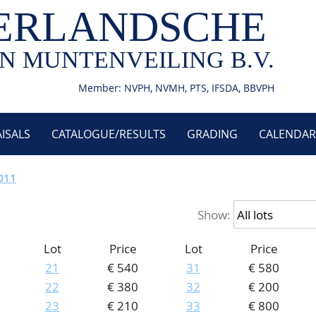
ERLANDSCHE
N MUNTENVEILING B.V.
Member: NVPH, NVMH, PTS, IFSDA, BBVPH
ISALS
CATALOGUE/RESULTS
GRADING
CALENDAR
2011
Show:
Lot
Price
Lot
Price
0
21
€ 540
31
€ 580
22
€ 380
32
€ 200
23
€ 210
33
€ 800