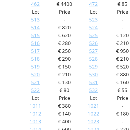
462
€ 4400
472
€ 85
Lot
Price
Lot
Price
513
-
523
-
514
€ 820
524
-
515
€ 620
525
€ 120
516
€ 280
526
€ 210
517
€ 250
527
€ 950
518
€ 290
528
€ 210
519
€ 150
529
€ 520
520
€ 210
530
€ 880
521
€ 130
531
€ 160
522
€ 80
532
€ 55
Lot
Price
Lot
Price
1011
€ 380
1021
-
1012
€ 140
1022
€ 180
1013
€ 400
1023
-
1014
€ 600
1024
€ 220