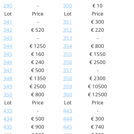
290
-
300
€ 10
Lot
Price
Lot
Price
341
-
351
€ 300
342
€ 520
352
€ 220
343
-
353
-
344
€ 1250
354
€ 800
345
€ 160
355
€ 1550
346
€ 240
356
€ 2500
347
€ 500
357
-
348
€ 1350
358
€ 2300
349
€ 2500
359
€ 10500
350
€ 800
360
€ 12500
Lot
Price
Lot
Price
433
-
443
-
434
€ 500
444
€ 300
435
€ 900
445
€ 740