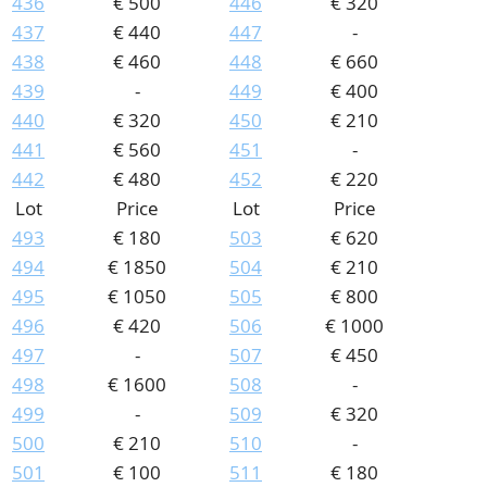
436
€ 500
446
€ 320
437
€ 440
447
-
438
€ 460
448
€ 660
439
-
449
€ 400
440
€ 320
450
€ 210
441
€ 560
451
-
442
€ 480
452
€ 220
Lot
Price
Lot
Price
493
€ 180
503
€ 620
494
€ 1850
504
€ 210
495
€ 1050
505
€ 800
496
€ 420
506
€ 1000
497
-
507
€ 450
498
€ 1600
508
-
499
-
509
€ 320
500
€ 210
510
-
501
€ 100
511
€ 180