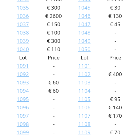
1035
€ 300
1045
€ 30
1036
€ 2600
1046
€ 130
1037
€ 150
1047
€ 45
1038
€ 100
1048
-
1039
€ 300
1049
-
1040
€ 110
1050
-
Lot
Price
Lot
Price
1091
-
1101
-
1092
-
1102
€ 400
1093
€ 60
1103
-
1094
€ 60
1104
-
1095
-
1105
€ 95
1096
-
1106
€ 140
1097
-
1107
€ 170
1098
-
1108
-
1099
-
1109
€ 70