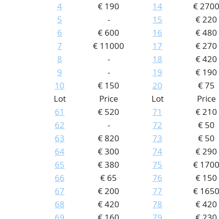
4
€ 190
14
€ 270
5
-
15
€ 220
6
€ 600
16
€ 480
7
€ 11000
17
€ 270
8
-
18
€ 420
9
-
19
€ 190
10
€ 150
20
€ 75
Lot
Price
Lot
Price
61
€ 520
71
€ 210
62
-
72
€ 50
63
€ 820
73
€ 50
64
€ 300
74
€ 290
65
€ 380
75
€ 170
66
€ 65
76
€ 150
67
€ 200
77
€ 165
68
€ 420
78
€ 420
69
€ 160
79
€ 230