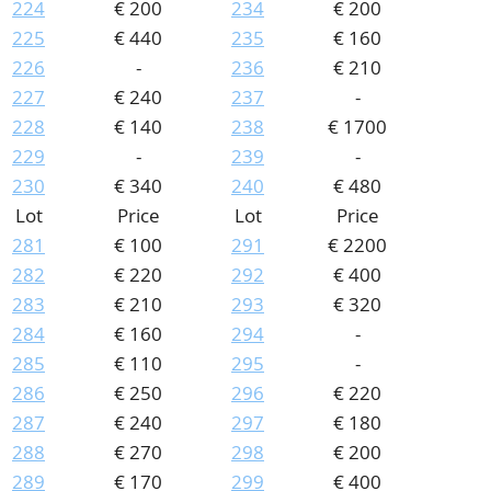
224
€ 200
234
€ 200
225
€ 440
235
€ 160
226
-
236
€ 210
227
€ 240
237
-
228
€ 140
238
€ 1700
229
-
239
-
230
€ 340
240
€ 480
Lot
Price
Lot
Price
281
€ 100
291
€ 2200
282
€ 220
292
€ 400
283
€ 210
293
€ 320
284
€ 160
294
-
285
€ 110
295
-
286
€ 250
296
€ 220
287
€ 240
297
€ 180
288
€ 270
298
€ 200
289
€ 170
299
€ 400