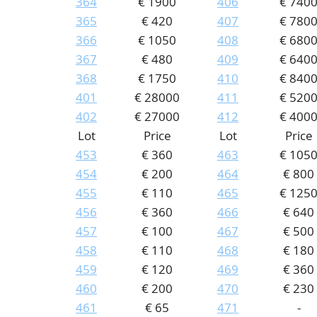
364
€ 1900
406
€ 740
365
€ 420
407
€ 780
366
€ 1050
408
€ 680
367
€ 480
409
€ 640
368
€ 1750
410
€ 840
401
€ 28000
411
€ 520
402
€ 27000
412
€ 400
Lot
Price
Lot
Price
453
€ 360
463
€ 105
454
€ 200
464
€ 800
455
€ 110
465
€ 125
456
€ 360
466
€ 640
457
€ 100
467
€ 500
458
€ 110
468
€ 180
459
€ 120
469
€ 360
460
€ 200
470
€ 230
461
€ 65
471
-