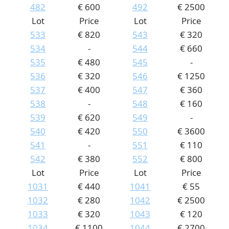
482
€ 600
492
€ 2500
Lot
Price
Lot
Price
533
€ 820
543
€ 320
534
-
544
€ 660
535
€ 480
545
-
536
€ 320
546
€ 1250
537
€ 400
547
€ 360
538
-
548
€ 160
539
€ 620
549
-
540
€ 420
550
€ 3600
541
-
551
€ 110
542
€ 380
552
€ 800
Lot
Price
Lot
Price
1031
€ 440
1041
€ 55
1032
€ 280
1042
€ 2500
1033
€ 320
1043
€ 120
1034
€ 1100
1044
€ 2700