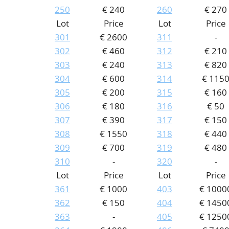
250
€ 240
260
€ 270
Lot
Price
Lot
Price
301
€ 2600
311
-
302
€ 460
312
€ 210
303
€ 240
313
€ 820
304
€ 600
314
€ 115
305
€ 200
315
€ 160
306
€ 180
316
€ 50
307
€ 390
317
€ 150
308
€ 1550
318
€ 440
309
€ 700
319
€ 480
310
-
320
-
Lot
Price
Lot
Price
361
€ 1000
403
€ 1000
362
€ 150
404
€ 1450
363
-
405
€ 1250