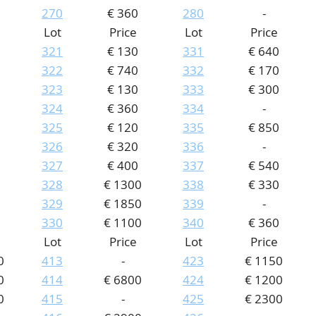
270
€ 360
280
-
Lot
Price
Lot
Price
321
€ 130
331
€ 640
322
€ 740
332
€ 170
323
€ 130
333
€ 300
0
324
€ 360
334
-
325
€ 120
335
€ 850
326
€ 320
336
-
327
€ 400
337
€ 540
328
€ 1300
338
€ 330
329
€ 1850
339
-
330
€ 1100
340
€ 360
Lot
Price
Lot
Price
0
413
-
423
€ 1150
0
414
€ 6800
424
€ 1200
0
415
-
425
€ 2300