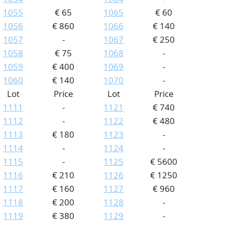
1055
€ 65
1065
€ 60
1056
€ 860
1066
€ 140
1057
-
1067
€ 250
1058
€ 75
1068
-
1059
€ 400
1069
-
1060
€ 140
1070
-
Lot
Price
Lot
Price
1111
-
1121
€ 740
1112
-
1122
€ 480
1113
€ 180
1123
-
1114
-
1124
-
1115
-
1125
€ 5600
1116
€ 210
1126
€ 1250
1117
€ 160
1127
€ 960
1118
€ 200
1128
-
1119
€ 380
1129
-