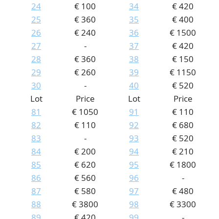
0
24
€ 100
34
€ 420
25
€ 360
35
€ 400
26
€ 240
36
€ 1500
27
-
37
€ 420
28
€ 360
38
€ 150
29
€ 260
39
€ 1150
30
-
40
€ 520
Lot
Price
Lot
Price
81
€ 1050
91
€ 110
82
€ 110
92
€ 680
83
-
93
€ 520
84
€ 200
94
€ 210
0
85
€ 620
95
€ 1800
86
€ 560
96
-
0
87
€ 580
97
€ 480
88
€ 3800
98
€ 3300
89
€ 420
99
-