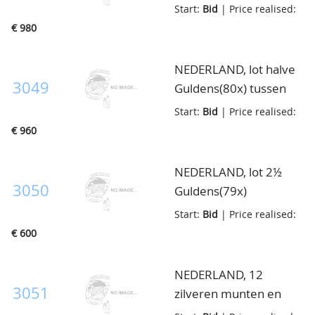
Wilhelmina 10ct t/m 2½
Start:
Bid
| Price realised:
Gulden in de
€ 980
kwaliteiten fraai t/m
ruim prachtig, groot
NEDERLAND, lot halve
aantal, leuk
3049
Guldens(80x) tussen
onuitgezocht lot, in
1847 en 1919, in
Start:
Bid
| Price realised:
doos
verschillende
€ 960
kwaliteiten w.o.
1910(11x), in doosje
NEDERLAND, lot 2½
3050
Guldens(79x)
Wilhelmina, vnl. ca.
Start:
Bid
| Price realised:
prachtig, waarbij
€ 600
1940(8x), in doosje
NEDERLAND, 12
3051
zilveren munten en
koperen muntje, alle