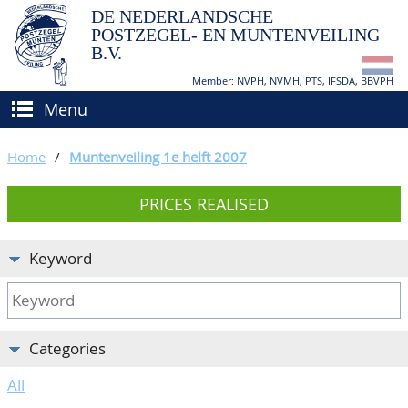
DE NEDERLANDSCHE
POSTZEGEL- EN MUNTENVEILING
B.V.
Member: NVPH, NVMH, PTS, IFSDA, BBVPH
Menu
HOME
Home
/
Muntenveiling 1e helft 2007
BUY AND SELL
PRICES REALISED
BIDDING
How to sell?
APPRAISALS
How to buy?
Keyword
CATALOGUE/RESULTS
Conditions
GRADING
Categories
CALENDAR
All
ABOUT US