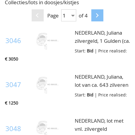
Collecties/lots in doosjes/kistjes
CONTACT
Our Team
Page
of 4
ACCOUNT
80 Years NPV
NEDERLAND, Juliana
3046
zilvergeld, 1 Gulden (ca.
1505ex.), (2½ Gulden
Start:
Bid
| Price realised:
ca.514 ex.), bruto ca.14
€ 3050
kilo, in doosje
NEDERLAND, Juliana,
3047
lot van ca. 643 zilveren
Guldens en 169
Start:
Bid
| Price realised:
Rijksdaalders, in doosje
€ 1250
NEDERLAND, lot met
3048
vnl. zilvergeld