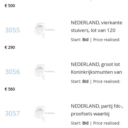
divers in cassettes, in
€ 500
doosje
NEDERLAND, vierkante
3055
stuivers, lot van 120
stuks, in klein doosje
Start:
Bid
| Price realised:
€ 290
NEDERLAND, groot lot
3056
Koninkrijksmunten van
½ cent t/m 2½ Gulden,
Start:
Bid
| Price realised:
enorme hoeveelheid,
€ 560
in doosje
NEDERLAND, partij fdc-,
3057
proofsets waarbij
1996/2001 in
Start:
Bid
| Price realised: