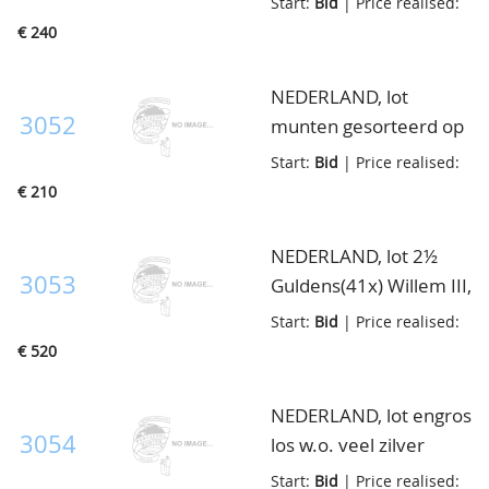
Start:
Bid
| Price realised:
betere ex., in cassette
€ 240
NEDERLAND, lot
3052
munten gesorteerd op
kaartjes met diverse
Start:
Bid
| Price realised:
betere ex., w.o. ½ cent,
€ 210
1 cent en 2½ cent
1898, 2½ cent 1883
NEDERLAND, lot 2½
etc., ook iets Overzee,
3053
Guldens(41x) Willem III,
totaal 83 munten, in
vnl. ca. zeer fraai, in
Start:
Bid
| Price realised:
doosje
doosje
€ 520
NEDERLAND, lot engros
3054
los w.o. veel zilver
vanaf Willem III en
Start:
Bid
| Price realised: