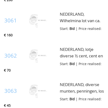
NEDERLAND,
3061
Wilhelmina lot van ca.
109 halve guldens, in
Start:
Bid
| Price realised:
klein doosje
€ 160
NEDERLAND, lotje
3062
diverse ½ cent, cent en
10 cent etc., in totaal
Start:
Bid
| Price realised:
125 ex, in doosje
€ 70
NEDERLAND, diverse
3063
munten, penningen, los
en enkele cassettes, in
Start:
Bid
| Price realised:
klein doosje
€ 45