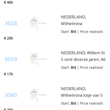
roodfluwelen cassette,
€ 400
diverse promotiesets
waarbij Campen I,
NEDERLAND,
tevens dukaten en
3058
Wilhelmina
penningen, in doosje
rijksdaalders(52x), in
Start:
Bid
| Price realised:
kistje
€ 290
NEDERLAND, Willem III
3059
5 cent diverse jaren, 46
stuks, in klein doosje
Start:
Bid
| Price realised:
€ 170
NEDERLAND,
3060
Wilhelmina lotje van 5
cent 1907-1909, ca.30
Start:
Bid
| Price realised:
stuks, in klein doosje
€ 200